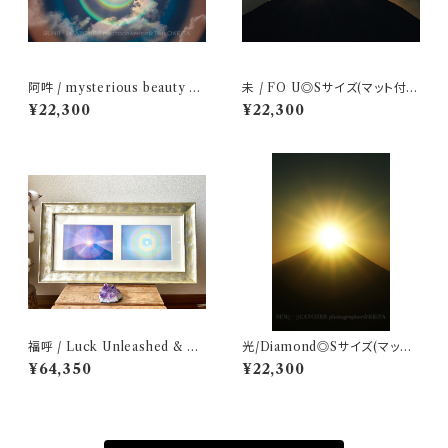
阿吽 / mysterious beauty ◎
未 / FO U◎Sサイズ(マット付
Sサイズ(マット付き)
き)
¥22,300
¥22,300
福呼 / Luck Unleashed & 幻
光/Diamond◎Sサイズ(マット
譜 / Prismatic Marvel ◎２連
付き)
¥64,350
¥22,300
(フレーム付き)