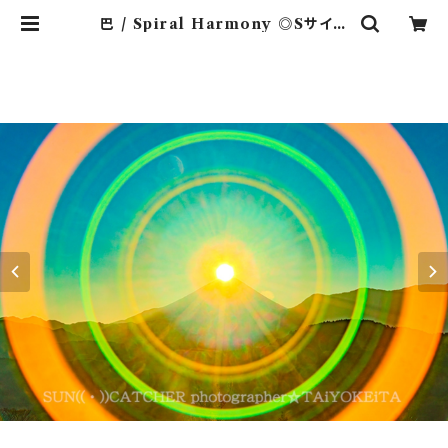
巴 / Spiral Harmony ◎Sサイズ
(マット付き) | 太陽系太Photowor
ks